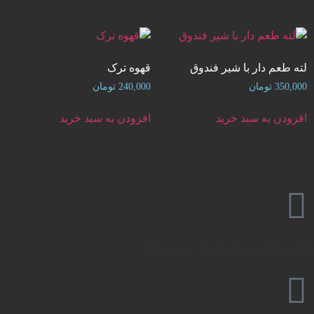
لته طعم دار با شیر فندوق
قهوه ترک
350,000
تومان
240,000
تومان
افزودن به سبد خرید
افزودن به سبد خرید
09357804786 - 76490967 - 76294986